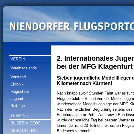
2. Internationales Juge
VEREIN
bei der MFG Klagenfurt
Vereinsgelände
Vorstand
Sieben jugendliche Modellflieger
Kilometer nach Kärnten!
Chronik
Flugschule
Nach knapp zwölf Stunden Fahrt war es für 
Jugend
Flugsportclub e.V. und von der Modellfluggru
wunderschöne Modellfluganlage der MFG-Klag
Beiträge
Nach der herzlichen Begrüßung seitens des 
Hauptorganisator Peter Zarfl sowie Bundess
TERMINE
wurde der restliche Tag bei bestem Wetter 
BILDER/VIDEOS
lernen der rund 20 Teilnehmer, ersten Flug
NFSC INTERN
Badesees verbracht.