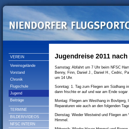
Jugendreise 2011 nac
VEREIN
Vereinsgelände
Samstag: Abfahrt um 7 Uhr beim NFSC Hambu
Benny, Finn, Daniel J., Daniel H., Cedric, P
Vorstand
um 14 Uhr.
Chronik
Flugschule
Sonntag: 1. Tag zum Fliegen am Südhang in 
dann frischte er auf und war am Ende sogar
Jugend
Beiträge
Montag: Fliegen am Westhang in Bovbjerg, l
Reparaturen wie auch an den folgenden Tag
TERMINE
Dienstag: Wieder Westwind und Fliegen am 
BILDER/VIDEOS
Himmel.
NFSC INTERN
Mittwoch: Wieder blauer Himmel und fliegen 